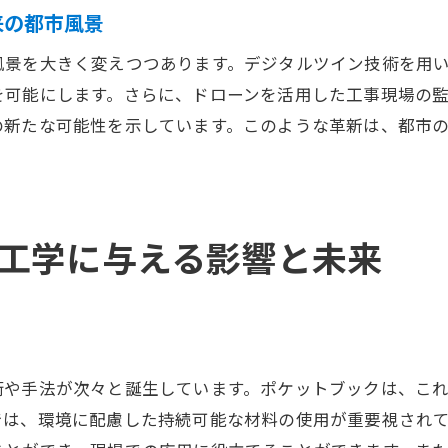
省エネ型インフラの設計と土木技術
来の都市風景
地域資源を活用した持続可能な建設
風景を大きく変えつつあります。デジタルツイン技術を用
気候変動に強い都市を築くための土木戦略
可能にします。さらに、ドローンを活用した工事現場の監
来の都市を支える土木技術の最前線
の新たな可能性を示しています。このような革新は、都市
次世代型交通インフラの構築
高度な防災対策を支える土木技術
都市の快適性を高めるための革新技術
工学に与える影響と未来
持続可能な都市生活を支えるスマートインフラ
エネルギー効率を追求したインフラソリューション
未来の都市インフラにおける自動化の推進
木工学の未来を切り開く新たな挑戦
術や手法が次々と誕生しています。ポケットブックは、こ
革新技術によるインフラ構築の新時代
では、環境に配慮した持続可能な材料の使用が重要視され
AIと土木工学の融合による新たな可能性