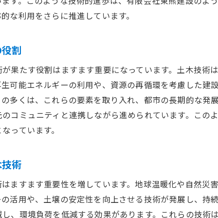
います。このような技術的進歩は、有限会社東熊建設のよ
未来の土木教育とポケットブックの可能性
率的な利用をさらに推進しています。
限会社東熊建設が挑む未来の土木プロジェクト
持続可能なプロジェクトへの挑戦
の役割
最先端技術を用いたインフラ開発
術が果たす役割はますます重要になっています。土木技術
地域社会に貢献する新しい土木技術
再生可能エネルギーの利用や、資源の再循環を考慮した建
未来の都市計画を支える東熊建設のビジョン
トの多くは、これらの要素を取り入れ、都市の長期的な発
環境に配慮した革新的建設方法
元のコミュニティと連携しながら進められています。この
地震に強い構造物開発への取り組み
となっています。
木の新技術が未来のインフラをどう変えるのか
耐久性向上を目指す新しい設計技術
木技術
IoTがもたらすインフラ管理の進化
術はますます重要性を増しています。地球温暖化や自然災
土木技術が支える無人化施工の未来
ーの活用や、土壌の安定性を向上させる技術が発展し、持
インフラメンテナンスにおけるAI活用の利点
減し、環境負荷を低減する効果があります。これらの技術