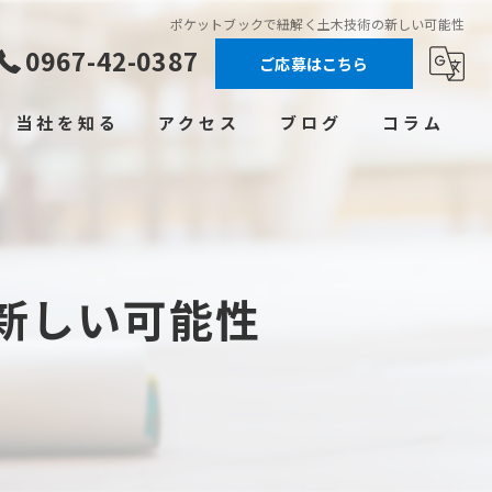
ポケットブックで紐解く土木技術の新しい可能性
0967-42-0387
ご応募はこちら
当社を知る
アクセス
ブログ
コラム
高収入
未経験
新しい可能性
転職
正社員
学歴不問