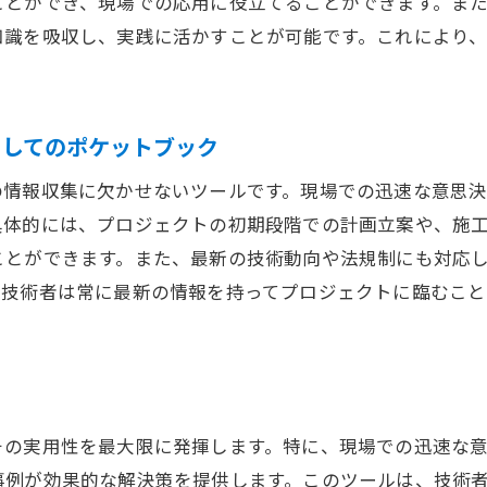
ことができ、現場での応用に役立てることができます。ま
持続可能性を追求する土木技術の新たな方向性
知識を吸収し、実践に活かすことが可能です。これにより
ディジタルツイン技術を活用したスマート都市開発
次世代土木技術者の育成と教育
未来に向けた土木技術の国際的連携
としてのポケットブック
の情報収集に欠かせないツールです。現場での迅速な意思
具体的には、プロジェクトの初期段階での計画立案や、施
ことができます。また、最新の技術動向や法規制にも対応
、技術者は常に最新の情報を持ってプロジェクトに臨むこ
その実用性を最大限に発揮します。特に、現場での迅速な
事例が効果的な解決策を提供します。このツールは、技術