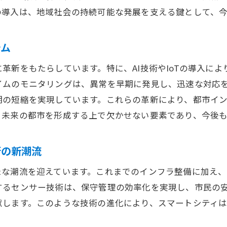
次世代土木技術がもたらすコスト削減効果
の導入は、地域社会の持続可能な発展を支える鍵として、
新技術導入によるインフラの信頼性向上
ケットブックを用いた土木技術の実用性とは
テム
現場で役立つ土木技術ポケットブックの活用例
革新をもたらしています。特に、AI技術やIoTの導入に
土木技術者にとってのポケットブックの価値
イムのモニタリングは、異常を早期に発見し、迅速な対応を
知識の即時参照を可能にするポケットブック
期の短縮を実現しています。これらの革新により、都市イ
技術革新をサポートする情報収集の重要性
、未来の都市を形成する上で欠かせない要素であり、今後
効率的な施工計画に役立つポケットブック
ポケットブックが促進する現場での迅速な意思決定
術の新潮流
続可能な都市を目指すための土木技術の新展開
な潮流を迎えています。これまでのインフラ整備に加え、I
ゼロエミッションを目指した土木プロジェクト
するセンサー技術は、保守管理の効率化を実現し、市民の
リサイクル素材の導入と土木技術
献します。このような技術の進化により、スマートシティ
エコロジカルデザインにおける土木の役割