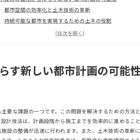
都市空間の効率化と土木技術の革新
持続可能な都市を実現するための土木の役割
未来の都市計画における環境配慮型土木技術
土木技術が変える都市のインフラシステム
スマートシティ実現に貢献する土木技術の新潮流
デジタル化と土木技術の融合が生む未来の都市風景
らす新しい都市計画の可能
ケットブックが土木工学に与える影響と未来
ポケットブックで学ぶ最新の土木技術
土木技術者にとっての情報収集ツールとしてのポケット
現場で活かすポケットブックの実用性
る主要な課題の一つです。この問題を解決するための方法
ポケットブックを通じた土木技術革新の促進
た設計技法は、計画段階から施工までを効率的に進めるこ
土木工学における知識の共有とポケットブックの役割
共施設の整備が迅速に行われます。また、土木技術の革新