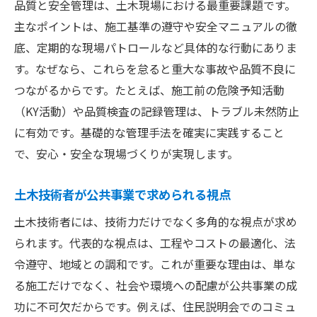
土木管理に役立つ工程表の活用ポイント
品質と安全管理は、土木現場における最重要課題です。
主なポイントは、施工基準の遵守や安全マニュアルの徹
公共土木工事の標準仕様書活用術
底、定期的な現場パトロールなど具体的な行動にありま
土木工事の標準仕様書を最大限活用する方
す。なぜなら、これらを怠ると重大な事故や品質不良に
法
つながるからです。たとえば、施工前の危険予知活動
公共土木工事標準仕様書の基本と使い方
（KY活動）や品質検査の記録管理は、トラブル未然防止
現場で役立つ土木工事標準仕様書の読み解
に有効です。基礎的な管理手法を確実に実践すること
き方
で、安心・安全な現場づくりが実現します。
土木管理における標準仕様書の重要ポイン
ト
土木技術者が公共事業で求められる視点
仕様書を活かした土木現場の品質向上術
土木技術者には、技術力だけでなく多角的な視点が求め
土木技術者が知るべき仕様書の実務活用法
られます。代表的な視点は、工程やコストの最適化、法
収益性比較でわかる建築と土木の魅力
令遵守、地域との調和です。これが重要な理由は、単な
建築と土木の収益性の違いと魅力を解説
る施工だけでなく、社会や環境への配慮が公共事業の成
功に不可欠だからです。例えば、住民説明会でのコミュ
土木分野で稼ぐための収益性比較のポイン