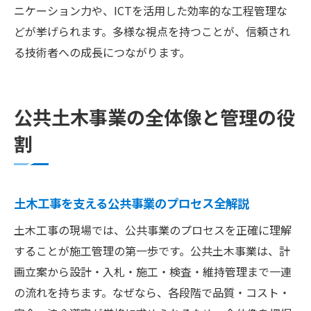
ニケーション力や、ICTを活用した効率的な工程管理な
ト
どが挙げられます。多様な視点を持つことが、信頼され
建築業と土木業のキャリアと収入の特徴
る技術者への成長につながります。
収益面から見る土木分野の将来性の考察
土木分野への転職が注目される理由とは
建築と土木の仕事内容と稼げるポイント比
公共土木事業の全体像と管理の役
較
割
入札から完成までの公共事業管理の流れ
土木の入札プロセスから工事完成までの流
れ
土木工事を支える公共事業のプロセス全解説
公共事業における土木管理の各ステップ解
土木工事の現場では、公共事業のプロセスを正確に理解
説
することが施工管理の第一歩です。公共土木事業は、計
土木現場で重要な工程管理の進め方の実例
画立案から設計・入札・施工・検査・維持管理まで一連
入札から引渡しまでの土木管理業務の全体
の流れを持ちます。なぜなら、各段階で品質・コスト・
像