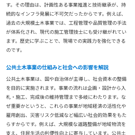
す。その理由は、計画性ある事業推進と技術継承が、持
土木現場での工程管理の基本と実践のコツ
続的なインフラ発展に不可欠だったからです。例えば、
施工管理が土木工事の現場効率化に直結す
過去の大規模土木事業では、工程管理や品質管理の手法
る理由
が体系化され、現代の施工管理技士にも受け継がれてい
工程管理と施工管理の役割分担と連携方法
ます。歴史に学ぶことで、現場での実践力を強化できる
建設業の工程管理アプリが土木にもたらす
のです。
効果
施工管理技士に求められる実務スキルとは
公共土木事業の仕組みと社会への影響を解説
土木施工管理技士が習得すべき実務スキル
公共土木事業は、国や自治体が主導し、社会資本の整備
集
を目的に実施されます。事業の流れは企画・設計から入
現場で役立つ土木管理スキルとその活かし
札・施工、完成後の維持管理まで多岐にわたります。な
方
ぜ重要かというと、これらの事業が地域経済の活性化や
土木分野の施工管理技士に必要な資格と知
雇用創出、災害リスク低減など幅広い社会的効果をもた
識
らすからです。例えば、大規模な道路整備が地域物流を
支え、住民生活の利便性向上に寄与しています。公共土
土木現場における的確な判断力の磨き方