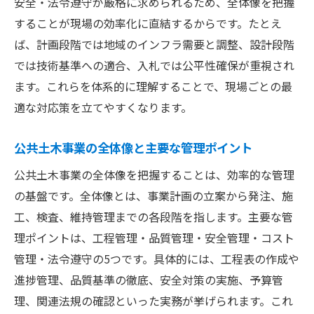
安全・法令遵守が厳格に求められるため、全体像を把握
土木工事における品質・安全管理の実践法
することが現場の効率化に直結するからです。たとえ
公共土木事業を成功させるための管理体制
ば、計画段階では地域のインフラ需要と調整、設計段階
では技術基準への適合、入札では公平性確保が重視され
ます。これらを体系的に理解することで、現場ごとの最
適な対応策を立てやすくなります。
公共土木事業の全体像と主要な管理ポイント
公共土木事業の全体像を把握することは、効率的な管理
の基盤です。全体像とは、事業計画の立案から発注、施
工、検査、維持管理までの各段階を指します。主要な管
理ポイントは、工程管理・品質管理・安全管理・コスト
管理・法令遵守の5つです。具体的には、工程表の作成や
進捗管理、品質基準の徹底、安全対策の実施、予算管
理、関連法規の確認といった実務が挙げられます。これ