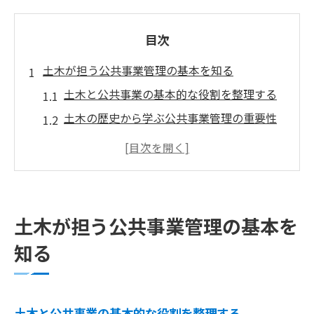
目次
土木が担う公共事業管理の基本を知る
土木と公共事業の基本的な役割を整理する
土木の歴史から学ぶ公共事業管理の重要性
公共土木事業の仕組みと社会への影響を解
説
土木分野の管理業務が果たす現場の価値と
は
土木が担う公共事業管理の基本を
品質と安全に配慮した土木管理の基礎知識
知る
土木技術者が公共事業で求められる視点
公共土木事業の全体像と管理の役割
土木工事を支える公共事業のプロセス全解
土木と公共事業の基本的な役割を整理する