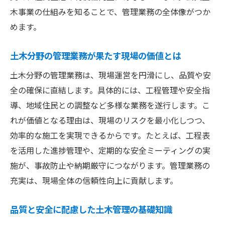
木事業の仕組みを知ることで、管理業務の全体像がつか
施工管理技士が身につけたい工程管理ノウ
めます。
ハウ
土木管理スキル向上のための学習ポイント
土木分野の管理業務が果たす現場の価値とは
工程表作成例で学ぶ土木現場の管理術
土木分野の管理業務は、現場運営を円滑にし、品質や安
土木工事の工程表作成例から学ぶ管理のコ
全の確保に直結します。具体的には、工程管理や安全指
ツ
導、地域住民との調整など多様な業務を遂行します。こ
現場で使える土木工程表の実践的な作成手
れが価値となる理由は、現場のリスクを最小化しつつ、
順
効率的な施工を実現できるからです。たとえば、工程表
土木現場で重視すべき実施工程表の記入例
を活用した進捗管理や、定期的な安全ミーティングの実
工程表作成がもたらす土木現場の効率化効
施が、事故防止や納期厳守につながります。管理業務の
果
充実は、現場全体の信頼性向上に貢献します。
工程管理アプリを活用した土木現場の改善
品質と安全に配慮した土木管理の基礎知識
法