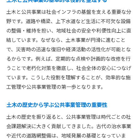
説
土木と公共事業は社会インフラの基盤を支える重要な分
公共土木事業の全体像と主要な管理ポイン
野です。道路や橋梁、上下水道など生活に不可欠な設備
ト
の整備・維持を担い、地域社会の安全や利便性向上に直
土木現場で重要な工程管理と監理の違い
結しています。なぜなら、土木事業が円滑に進むこと
管理業務が現場の品質と安全性を左右する
で、災害時の迅速な復旧や経済活動の活性化が可能とな
理由
るからです。例えば、定期的な点検や計画的な改修を行
公共土木事業を成功へ導く管理者の役割
うことで老朽化対策を徹底し、社会全体の安心につなげ
土木分野における現場調整と地域連携の実
ています。こうした役割を理解することが、効率的な施
践法
工管理や公共事業管理の第一歩となります。
効率化に役立つ施工管理と工程管理の違い
土木の歴史から学ぶ公共事業管理の重要性
施工管理と工程管理の違いを土木で徹底解
説
土木の歴史を振り返ると、公共事業管理は時代ごとの社
会課題解決に大きく貢献してきました。古代の治水事業
土木分野における管理手法の効率化ポイン
や近代の道路網整備は、地域発展の基礎となっていま
ト