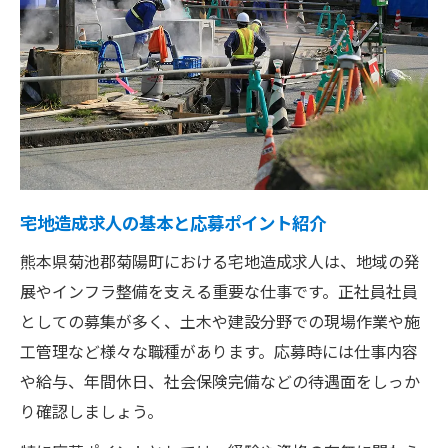
資格取得から土木求人への第一歩
宅地造成求人で評価される資格と技術
土木求人応募時に活きる資格取得方法
未経験から始める宅地造成求人の流れ
土木現場で役立つスキル獲得のコツ
資格取得が宅地造成求人に与える影響
宅地造成求人の基本と応募ポイント紹介
地元密着で叶う新たな働き方発見
熊本県菊池郡菊陽町における宅地造成求人は、地域の発
宅地造成求人で実現する地元密着の仕事
展やインフラ整備を支える重要な仕事です。正社員社員
地域貢献を実感できる宅地造成求人
としての募集が多く、土木や建設分野での現場作業や施
地元企業の宅地造成求人で感じる安心感
工管理など様々な職種があります。応募時には仕事内容
地域の産業と連携する働き方の魅力
や給与、年間休日、社会保険完備などの待遇面をしっか
地元で長く安定して働ける宅地造成求人
り確認しましょう。
現場経験が活かせる宅地造成分野