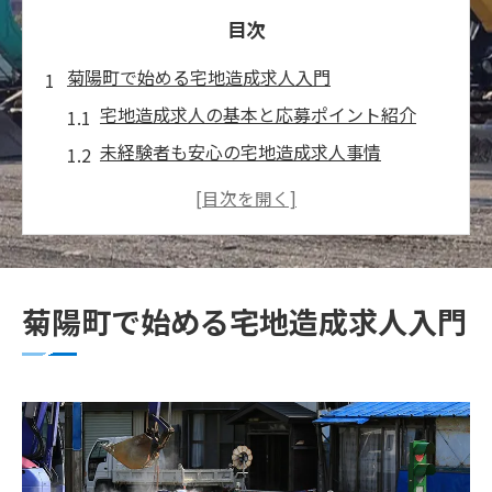
目次
菊陽町で始める宅地造成求人入門
宅地造成求人の基本と応募ポイント紹介
未経験者も安心の宅地造成求人事情
地元密着型の宅地造成求人が注目の理由
宅地造成求人で身につくスキルや知識
宅地造成求人選びで大切なチェック項目
土木の仕事に挑む転職志望者へ
菊陽町で始める宅地造成求人入門
転職で広がる土木分野の宅地造成求人
異業種から土木へ転職する魅力と流れ
土木分野で求められる宅地造成求人像
宅地造成求人で活かせる前職の経験とは
転職者が注目する土木現場の働きやすさ