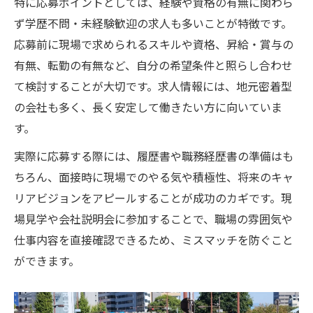
特に応募ポイントとしては、経験や資格の有無に関わら
現場経験者が選ぶ宅地造成求人の強み
ず学歴不問・未経験歓迎の求人も多いことが特徴です。
宅地造成求人で発揮できる現場スキル
応募前に現場で求められるスキルや資格、昇給・賞与の
経験を活かす宅地造成分野の働き方
有無、転勤の有無など、自分の希望条件と照らし合わせ
て検討することが大切です。求人情報には、地元密着型
現場経験者が宅地造成求人で評価される理
の会社も多く、長く安定して働きたい方に向いていま
由
す。
ステップアップを叶える宅地造成求人
実際に応募する際には、履歴書や職務経歴書の準備はも
転職希望者必見の土木業界の動き
ちろん、面接時に現場でのやる気や積極性、将来のキャ
宅地造成求人から見る土木業界の最新動向
リアビジョンをアピールすることが成功のカギです。現
転職者が注目する土木業界の変化とは
場見学や会社説明会に参加することで、職場の雰囲気や
宅地造成求人で知る業界の将来性
仕事内容を直接確認できるため、ミスマッチを防ぐこと
土木業界の人材ニーズと宅地造成求人
ができます。
宅地造成求人が増加する背景を解説