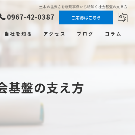
土木の重要さを現場事例から紐解く社会基盤の支え方
0967-42-0387
ご応募はこちら
当社を知る
アクセス
ブログ
コラム
高収入
未経験
会基盤の支え方
転職
正社員
学歴不問