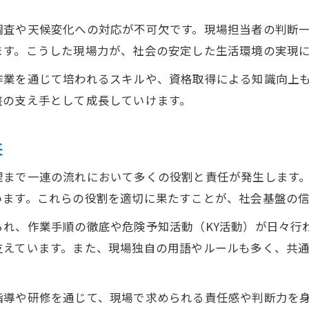
土木現場で使われる代表的な専門用語を紹介
調査や天候変化への対応が不可欠です。現場担当者の判断
土木用語「あんこ」「まんじゅう」の意味と使い
ます。こうした現場力が、社会の安定した生活環境の実現
コミュニケーションに役立つ土木の独自用語集
業を通じて培われるスキルや、資格取得による知識向上も
現場で混乱しやすい土木専門用語の背景解説
盤の支え手として成長していけます。
土木現場で重要なキーワードをしっかり理解
インフラ整備の裏側にある土木技術
任
インフラ整備を支える土木技術の進化と重要性
理まで一連の流れにおいて多くの役割と責任が発生します
土木工事の裏側に隠された技術力と工夫とは
います。これらの役割を適切に果たすことが、社会基盤の
現場で活きる土木技術の重要なポイント解説
れ、作業手順の徹底や危険予知活動（KY活動）が日々行
土木技術が社会インフラを守る仕組みを知る
支えています。また、現場独自の用語やルールも多く、共
実務で役立つ土木技術の応用と課題に迫る
現場事例で読み解く土木の本質
指導や研修を通じて、現場で求められる責任感や判断力を