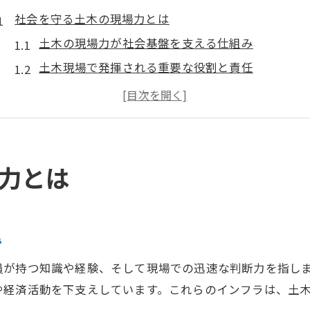
社会を守る土木の現場力とは
土木の現場力が社会基盤を支える仕組み
土木現場で発揮される重要な役割と責任
インフラ維持に不可欠な土木の現場対応力
災害時に土木技術が果たす社会防衛の役目
土木の重要性を現場目線で実感する理由
今注目の土木が担う重要な役割
力とは
土木が現代社会で果たす重要な役割と意義
交通や生活インフラを支える土木の力
土木の重要性が注目される理由を解説
み
地域社会を守る土木の貢献と必要性について
員が持つ知識や経験、そして現場での迅速な判断力を指し
日常生活に密着した土木の役割の広がり
や経済活動を下支えしています。これらのインフラは、土
土木業界ならではの専門用語解説