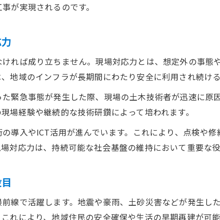
実際の現場事例から見る土木の重要性と役割
工事が実現されるのです。
土木現場のリアルな体験談に学ぶ社会貢献
現場事例が示す土木の問題解決力と工夫
応力
土木の本質を現場の視点から深く掘り下げる
なければ成り立ちません。現場対応力とは、想定外の事態
課題解決力を育む土木の現場事例を紹介
は、地域のインフラが長期間にわたり安全に利用され続け
土木職が持つ社会基盤への貢献度
った緊急事態が発生した際、現場の土木技術者が迅速に原
土木職が社会基盤に果たす具体的な貢献とは
の現場経験や継続的な技術研鑽によって培われます。
土木職の仕事が社会全体に与える影響を解説
の導入やICT活用が進んでいます。これにより、点検や
インフラ維持に不可欠な土木職の価値を知る
現場対応力は、持続可能な社会基盤の維持において重要な
土木職の努力がもたらす安全で快適な生活
土木職の重要性が再認識される現代社会
役目
最前線で活躍します。地震や豪雨、土砂災害などが発生し
。これにより、地域住民の安全確保や生活の早期再建が可能