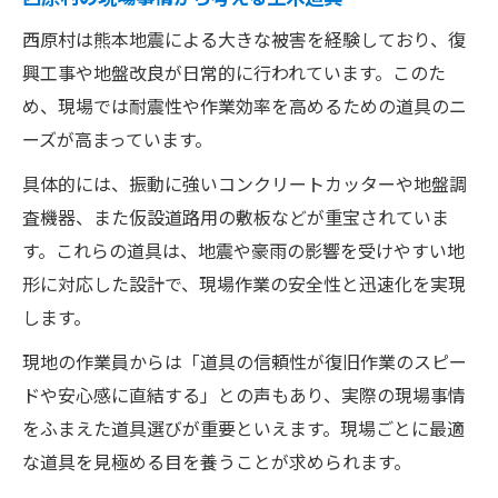
災害履歴が土木準備に与える影響とは
西原村は熊本地震による大きな被害を経験しており、復
過去の被害事例を活かす土木道具対策
興工事や地盤改良が日常的に行われています。このた
災害対策で重視すべき土木用品の条件
め、現場では耐震性や作業効率を高めるための道具のニ
ーズが高まっています。
土木作業の備えに役立つ災害知識集
地震経験を活かす土木現場の事前準備
具体的には、振動に強いコンクリートカッターや地盤調
土木作業と地域理解のポイント総括
査機器、また仮設道路用の敷板などが重宝されていま
す。これらの道具は、地震や豪雨の影響を受けやすい地
土木作業と地域情報の相互理解が重要
形に対応した設計で、現場作業の安全性と迅速化を実現
地域特性を活かした土木用品選定の要点
します。
西原村で実践する土木作業の総まとめ
現地の作業員からは「道具の信頼性が復旧作業のスピー
土木と地域理解が作業効率を高める理由
ドや安心感に直結する」との声もあり、実際の現場事情
現場目線で振り返る土木道具と地域性
をふまえた道具選びが重要といえます。現場ごとに最適
な道具を見極める目を養うことが求められます。