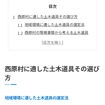
目次
西原村に適した土木道具その選び方
地域環境に適した土木道具の選定法
西原村の現場事情から考える土木道具
土木作業に最適な道具選びのコツ紹介
実践で役立つ土木道具選びのポイント
西原村の土木現場で重視すべき要素
復興歩む西原村で役立つ土木事情
西原村に適した土木道具その選び
復興と共に進化する土木の現場事情
方
西原村復旧を支える土木作業の工夫
地域復興と土木道具の役立ちポイント
土木現場で生きる復興ノウハウの実例
地域環境に適した土木道具の選定法
復興現場で重宝される土木用品の特徴