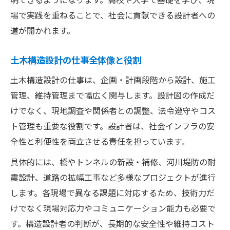
未経験から始める土木構造設計の進路ガイド
場で実践を重ねることで、社会に貢献できる設計者への
未経験から土木構造設計を始める方法
道が開かれます。
高校から土木構造設計を目指す進路選択
土木構造設計の仕事全体像と役割
土木設計資格の取得とキャリアの流れ
土木構造設計の仕事は、企画・計画段階から設計、施工
土木構造設計1・2の違いと進路の目安
管理、維持管理まで幅広く関与します。設計図の作成だ
未経験者のための土木構造設計勉強法
けでなく、現地調査や関係者との調整、法令遵守やコス
土木構造設計の将来性と資格取得の流れ
ト管理も重要な役割です。設計者は、社会インフラの安
土木構造設計の将来性と今後の展望
全性と利便性を両立させる責任を担っています。
資格取得で広がる土木構造設計の可能性
具体的には、橋やトンネルの新設・補修、河川堤防の耐
土木構造設計のキャリアアップ戦略
震設計、道路の拡幅工事など多様なプロジェクトが進行
土木構造設計資格の種類と取得方法
します。各現場で異なる課題に対応するため、技術力だ
土木構造設計で目指せる専門職の魅力
けでなく現場対応力やコミュニケーション能力も必要で
す。構造設計者の判断が、長期的な安全性や維持コスト