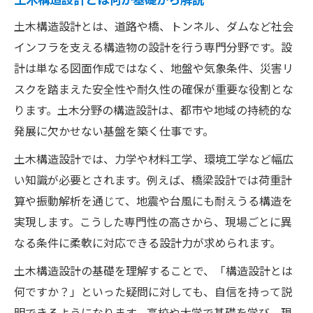
数字や図面が得意な人に土木が適職な訳
土木構造設計とは、道路や橋、トンネル、ダムなど社会
建築と土木どちらが自分に合うのか比較検証
インフラを支える構造物の設計を行う専門分野です。設
土木と建築どっちが儲かるのか現場比較
計は単なる図面作成ではなく、地盤や気象条件、災害リ
スクを踏まえた安全性や耐久性の確保が重要な役割とな
土木構造設計と建築構造設計の違いとは
ります。土木分野の構造設計は、都市や地域の持続的な
土木と建築の将来性を本音で比べる視点
発展に欠かせない基盤を築く仕事です。
進路選択で迷う土木と建築の適性分析
土木構造設計では、力学や材料工学、環境工学など幅広
土木構造設計の年収やキャリアの実態
い知識が必要とされます。例えば、橋梁設計では荷重計
構造設計の仕事がつらいと言われる理由
算や振動解析を通じて、地震や台風にも耐えうる構造を
構造設計やめとけと言われる理由の真実
実現します。こうした専門性の高さから、現場ごとに異
土木構造設計の仕事がつらい現場の声
なる条件に柔軟に対応できる設計力が求められます。
土木設計で感じやすい負荷と責任の重さ
土木構造設計の基礎を理解することで、「構造設計とは
土木構造設計が向いていない人の特徴
何ですか？」といった疑問に対しても、自信を持って説
残業や調整業務が多い土木構造設計現場
明できるようになります。高校や大学で基礎を学び、現