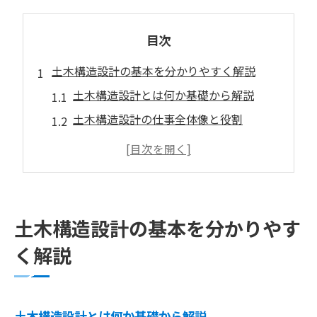
目次
土木構造設計の基本を分かりやすく解説
土木構造設計とは何か基礎から解説
土木構造設計の仕事全体像と役割
土木構造設計で求められるスキルとは
土木構造設計と建築設計の違いを比較
土木構造設計に必要な資格と進路
構造設計に向いている人の特徴を徹底分析
土木構造設計の基本を分かりやす
土木構造設計に向いている人の共通点
く解説
構造設計 向いてる人の自己診断ポイント
土木構造設計で活かせる適性や考え方
土木設計やめとけと言われる理由と適性
土木構造設計とは何か基礎から解説