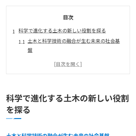
目次
科学で進化する土木の新しい役割を探る
土木と科学技術の融合が生む未来の社会基
盤
土木工学が科学で挑む持続可能なインフラ
構築
最新科学が土木分野にもたらす革新的変化
とは
科学で進化する土木の新しい役割
土木研究所などで進む先端科学の活用事例
を探る
土木分野で求められる科学的思考力の重要
性
未来を切り拓く土木と科学のコラボは今
土木と科学技術の融合が生む未来の社会基盤