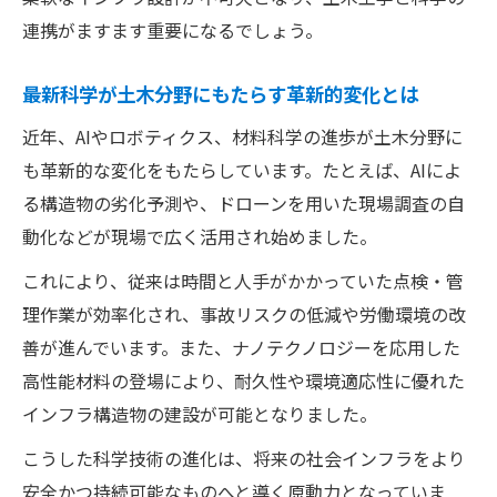
連携がますます重要になるでしょう。
土木と科学の知識で広がるキャリアの選択
肢
最新科学が土木分野にもたらす革新的変化とは
土木学会全国大会の優秀研究者に学ぶ活躍
近年、AIやロボティクス、材料科学の進歩が土木分野に
術
も革新的な変化をもたらしています。たとえば、AIによ
土木分野で役立つ科学資格取得のポイント
る構造物の劣化予測や、ドローンを用いた現場調査の自
研究センターを活用した土木キャリアアッ
動化などが現場で広く活用され始めました。
プ術
これにより、従来は時間と人手がかかっていた点検・管
建築と土木の違いと科学を活かす進路選び
理作業が効率化され、事故リスクの低減や労働環境の改
建築と土木の進路比較と科学的適性のポイ
善が進んでいます。また、ナノテクノロジーを応用した
ント
高性能材料の登場により、耐久性や環境適応性に優れた
土木と科学が活きる進路選択の決め手とは
インフラ構造物の建設が可能となりました。
年収や就職先で見る土木分野の職業展望
こうした科学技術の進化は、将来の社会インフラをより
土木学科やめとけの口コミと科学視点の判
安全かつ持続可能なものへと導く原動力となっていま