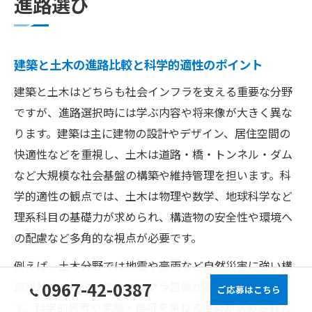
進路選び
建築と土木の進路比較と科学的適性のポイント
建築と土木はどちらも社会インフラを支える重要な分野
ですが、進路選択時には学ぶ内容や将来像が大きく異な
ります。建築は主に建物の設計やデザイン、居住空間の
快適性などを重視し、土木は道路・橋・トンネル・ダム
など大規模な社会基盤の構築や維持管理を担います。科
学的適性の観点では、土木は物理や数学、地球科学など
理系科目の基礎力が求められ、構造物の安全性や環境へ
の配慮など多角的な視点が必要です。
例えば、土木分野では地震や豪雨など自然災害に強い構
0967-42-0387
造設計や、持続可能なインフラ整備が課題となっていま
ご応募はこちら
す。科学的思考や実験・検証を重ねる姿勢が求められる