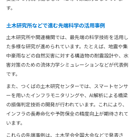
断
す。
土木工学が理系志望におすすめの理由
土木研究所などで進む先端科学の活用事例
土木研究所や関連機関では、最先端の科学技術を活用し
た多様な研究が進められています。たとえば、地震や集
中豪雨などの自然災害に対する構造物の耐震設計や、水
害対策のための流体力学シミュレーションなどが代表例
です。
また、つくばの土木研究センターでは、スマートセンサ
ーを用いたインフラモニタリングや、AI解析による橋梁
の損傷判定技術の開発が行われています。これにより、
インフラの長寿命化や予防保全の精度向上が期待されて
います。
これらの先端事例は、土木学会全国大会などで発表さ