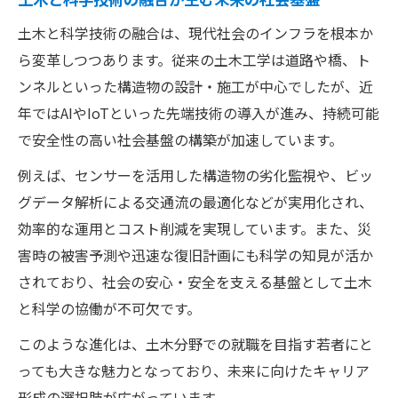
土木と科学の連携が生み出す新しいインフ
土木と科学技術の融合は、現代社会のインフラを根本か
ラ像
ら変革しつつあります。従来の土木工学は道路や橋、ト
科学技術と土木が進めるスマート社会実現
ンネルといった構造物の設計・施工が中心でしたが、近
の道
年ではAIやIoTといった先端技術の導入が進み、持続可能
土木学会全国大会で語られる科学の最新動
で安全性の高い社会基盤の構築が加速しています。
向
例えば、センサーを活用した構造物の劣化監視や、ビッ
土木分野で活躍する科学者たちの研究と役
グデータ解析による交通流の最適化などが実用化され、
割
効率的な運用とコスト削減を実現しています。また、災
土木と科学が導く未来のまちづくりの可能
害時の被害予測や迅速な復旧計画にも科学の知見が活か
性
されており、社会の安心・安全を支える基盤として土木
社会を支える土木工学と科学技術の魅力
と科学の協働が不可欠です。
土木工学が科学で支える安全な社会の実現
このような進化は、土木分野での就職を目指す若者にと
科学技術による土木インフラの進化と展望
っても大きな魅力となっており、未来に向けたキャリア
土木分野で活きる科学の専門知識と技能
形成の選択肢が広がっています。