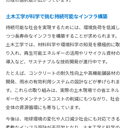
土木学会や研究センターの最新科学活動紹
介
土木工学が科学で挑む持続可能なインフラ構築
土木技術者が感じる科学分野のやりがいと
持続可能な社会を実現するためには、環境負荷を低減し
は
つつ長寿命なインフラを構築することが求められます。
土木科で学ぶ内容と科学の関わり方とは
土木工学では、材料科学や環境科学の知見を積極的に取
土木科で学べる科学分野の基礎と応用例
り入れ、再生可能エネルギーの活用やリサイクル資材の
土木の授業で身につく科学的分析力の重要
導入など、サステナブルな技術開発が進行中です。
性
たとえば、コンクリートの耐久性向上や高機能舗装材の
科学技術高校の土木教育カリキュラムの特
開発、雨水の有効利用システムの設計などが挙げられま
徴
す。これらの取り組みは、実際の土木現場での省エネル
土木研究所が支援する学生の科学実践活動
ギー化やメンテナンスコストの削減にもつながり、社会
全体の資源循環にも寄与しています。
土木学科で学ぶ地球科学や構造科学の基礎
科学好きにおすすめの土木分野での活躍術
今後は、地球環境の変化や人口減少社会にも対応できる
科学好きが土木分野で能力を活かす方法
柔軟なインフラ設計が不可欠となり、土木工学と科学の