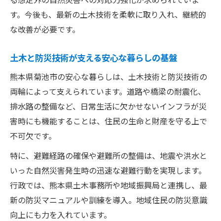
す。今後も、最新の土木技術を柔軟に取り入れ、継続的
土木が地域の安心な暮らしを支える理由
な改善が必要です。
防災インフラ整備で実現する安全な生活基
盤
土木と防災技術が支える安心な暮らしの基盤
土木と行政が協働した安心対策の重要性
熊本県菊池市の安心な暮らしは、土木技術と防災技術の
土木技術による暮らしの防災サポート実例
両輪によって支えられています。道路や橋梁の耐震化、
土木現場から見た日常を守る防災アプロー
排水路の整備など、日常生活に欠かせないインフラが災
チ
害時にも機能することは、住民の生命と財産を守る上で
持続可能な地域づくりを支える土木知見
不可欠です。
土木知見が持続可能な地域づくりに不可欠
特に、避難経路の確保や避難所の整備は、地震や洪水と
な訳
いった自然災害発生時の迅速な避難行動を実現します。
防災視点で見る土木の持続可能性への取り
行政では、熊本県土木事務所や地域振興局と連携し、最
組み
新の防災マニュアルや訓練を導入。地域住民の防災意識
地域力を高める土木と防災の最新知見紹介
向上にも力を入れています。