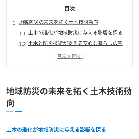
目次
地域防災の未来を拓く土木技術動向
土木の進化が地域防災に与える影響を探る
土木と防災技術が支える安心な暮らしの基
盤
最新防災動向と土木活用によるリスク低減
策
土木技術発展がもたらす未来の防災対策像
地域防災の未来を拓く土木技術動
地域課題に応える土木の防災イノベーショ
向
ン
防災強化へ進化する土木の実践事例
土木の実践事例が防災力強化に果たす役割
土木の進化が地域防災に与える影響を探る
現場で生かされた土木と防災技術の融合点