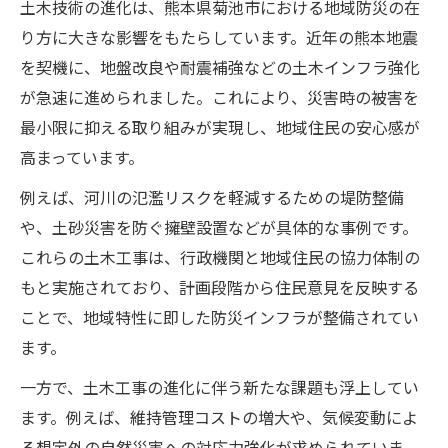
土木技術の進化は、熊本県菊池市における地域防災の在
行政施策と土木協働による地域防災の実践
り方に大きな影響をもたらしています。近年の熊本地震
例
を契機に、地盤改良や耐震補強などの土木インフラ強化
土木活用で進化する防災現場の取り組み紹
が急速に進められました。これにより、災害時の被害を
介
最小限に抑える取り組みが実現し、地域住民の安心感が
防災強化を実現した土木実績のポイント解
高まっています。
説
例えば、河川の氾濫リスクを軽減するための堤防整備
熊本地震経験を活かす防災技術の進歩
や、土砂災害を防ぐ擁壁設置などが具体的な事例です。
熊本地震から学ぶ土木と防災技術の進化
これらの土木工事は、行政機関と地域住民の協力体制の
地震経験が地域土木防災に与えた教訓とは
もと実施されており、計画段階から住民意見を反映する
進化する土木技術が防災力向上に貢献する
ことで、地域特性に即した防災インフラが整備されてい
理由
ます。
土木の視点で熊本地震後の防災技術を検証
一方で、土木工事の進化に伴う新たな課題も浮上してい
防災技術進歩が土木現場にもたらす変化
ます。例えば、維持管理コストの増大や、気候変動によ
安心な暮らしに寄与する土木の役割解説
る想定外の自然災害への対応力強化が求められていま