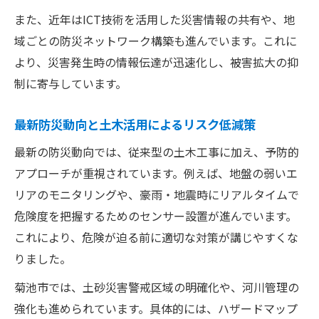
土木の発展が導く持続的な防災基盤の構築
また、近年はICT技術を活用した災害情報の共有や、地
行政と土木連携で進む持続可能な地域戦略
域ごとの防災ネットワーク構築も進んでいます。これに
最新の土木技術が導く防災対策の実情
より、災害発生時の情報伝達が迅速化し、被害拡大の抑
最新土木技術による防災対策の今を解説
制に寄与しています。
防災現場で活躍する土木技術の実際の効果
最新防災動向と土木活用によるリスク低減策
土木分野で進む防災イノベーションの実例
土木技術導入による防災現場の変化と評価
最新の防災動向では、従来型の土木工事に加え、予防的
アプローチが重視されています。例えば、地盤の弱いエ
新たな土木技術が防災力に与えるインパク
リアのモニタリングや、豪雨・地震時にリアルタイムで
ト
危険度を把握するためのセンサー設置が進んでいます。
これにより、危険が迫る前に適切な対策が講じやすくな
りました。
菊池市では、土砂災害警戒区域の明確化や、河川管理の
強化も進められています。具体的には、ハザードマップ